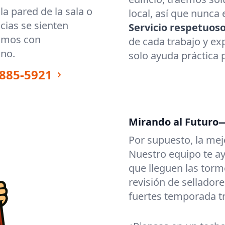
la pared de la sala o
local, así que nunca
cias se sienten
Servicio respetuoso
gamos con
de cada trabajo y ex
ino.
solo ayuda práctica p
885-5921
Mirando al Futuro—
Por supuesto, la mej
Nuestro equipo te ay
que lleguen las torm
revisión de sellador
fuertes temporada t