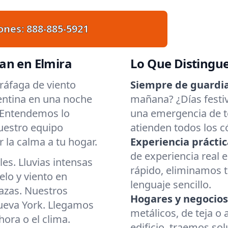
ones:
888-885-5921
an en Elmira
Lo Que Distingu
ráfaga de viento
Siempre de guardia
entina en una noche
mañana? ¿Días fest
. Entendemos lo
una emergencia de te
nuestro equipo
atienden todos los c
 la calma a tu hogar.
Experiencia práctic
de experiencia real
es. Lluvias intensas
rápido, eliminamos 
elo y viento en
lenguaje sencillo.
azas. Nuestros
Hogares y negocios
Nueva York. Llegamos
metálicos, de teja o 
ora o el clima.
edificio, traemos so