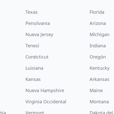
Texas
Florida
Pensilvania
Arizona
Nueva Jersey
Míchigan
Tenesí
Indiana
Conécticut
Oregón
Luisiana
Kentucky
Kansas
Arkansas
Nueva Hampshire
Maine
Virginia Occidental
Montana
bia
Vermont
Dakota del