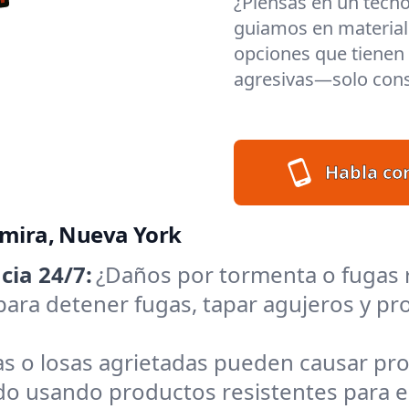
¿Piensas en un techo
guiamos en materiale
opciones que tienen s
agresivas—solo cons
Habla co
lmira, Nueva York
ia 24/7:
¿Daños por tormenta o fugas 
o para detener fugas, tapar agujeros y 
as o losas agrietadas pueden causar p
 usando productos resistentes para el