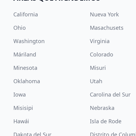
California
Nueva York
Ohio
Masachusets
Washington
Virginia
Máriland
Colorado
Minesota
Misuri
Oklahoma
Utah
Iowa
Carolina del Sur
Misisipi
Nebraska
Hawái
Isla de Rode
Dakota del Sur
Distrito de Colum