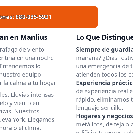
ones:
888-885-5921
ran en Manlius
Lo Que Distingu
ráfaga de viento
Siempre de guardia
entina en una noche
mañana? ¿Días fest
. Entendemos lo
una emergencia de te
 nuestro equipo
atienden todos los c
 la calma a tu hogar.
Experiencia práctic
de experiencia real
es. Lluvias intensas
rápido, eliminamos 
elo y viento en
lenguaje sencillo.
azas. Nuestros
Hogares y negocios
Nueva York. Llegamos
metálicos, de teja o 
ora o el clima.
edificio, traemos so