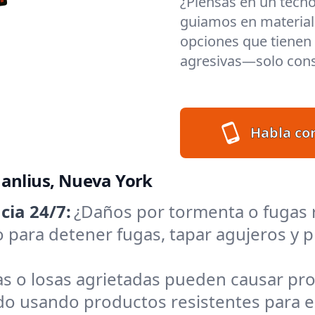
¿Piensas en un techo
guiamos en materiale
opciones que tienen s
agresivas—solo cons
Habla co
Manlius, Nueva York
ia 24/7:
¿Daños por tormenta o fugas 
to para detener fugas, tapar agujeros 
as o losas agrietadas pueden causar p
o usando productos resistentes para el