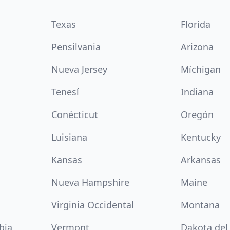
Texas
Florida
Pensilvania
Arizona
Nueva Jersey
Míchigan
Tenesí
Indiana
Conécticut
Oregón
Luisiana
Kentucky
Kansas
Arkansas
Nueva Hampshire
Maine
Virginia Occidental
Montana
bia
Vermont
Dakota del