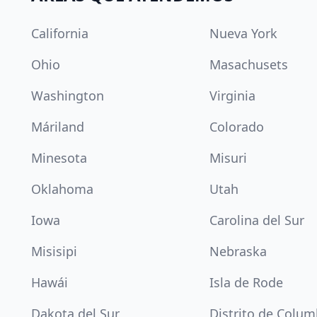
California
Nueva York
Ohio
Masachusets
Washington
Virginia
Máriland
Colorado
Minesota
Misuri
Oklahoma
Utah
Iowa
Carolina del Sur
Misisipi
Nebraska
Hawái
Isla de Rode
Dakota del Sur
Distrito de Colum