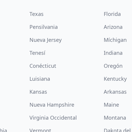
Texas
Florida
Pensilvania
Arizona
Nueva Jersey
Míchigan
Tenesí
Indiana
Conécticut
Oregón
Luisiana
Kentucky
Kansas
Arkansas
Nueva Hampshire
Maine
Virginia Occidental
Montana
bia
Vermont
Dakota del