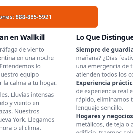
ones:
888-885-5921
n en Wallkill
Lo Que Distingu
ráfaga de viento
Siempre de guardia
entina en una noche
mañana? ¿Días fest
. Entendemos lo
una emergencia de te
 nuestro equipo
atienden todos los c
 la calma a tu hogar.
Experiencia práctic
de experiencia real
es. Lluvias intensas
rápido, eliminamos 
elo y viento en
lenguaje sencillo.
azas. Nuestros
Hogares y negocios
Nueva York. Llegamos
metálicos, de teja o 
ora o el clima.
edificio, traemos so