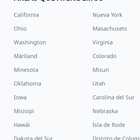
California
Nueva York
Ohio
Masachusets
Washington
Virginia
Máriland
Colorado
Minesota
Misuri
Oklahoma
Utah
Iowa
Carolina del Sur
Misisipi
Nebraska
Hawái
Isla de Rode
Dakota del Sur
Distrito de Colum