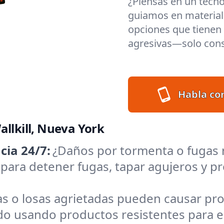
¿Piensas en un techo
guiamos en materiale
opciones que tienen s
agresivas—solo cons
Habla co
allkill, Nueva York
ia 24/7:
¿Daños por tormenta o fugas 
sto para detener fugas, tapar agujeros y
as o losas agrietadas pueden causar p
 usando productos resistentes para el 